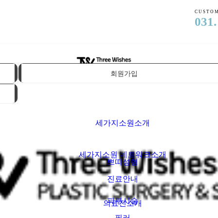
CUSTOM
031.
회원가입
세가지소원소개
세가지소원 네트워크소개
쁘띠성형
진료안내
피부시술
의료진소개
필러