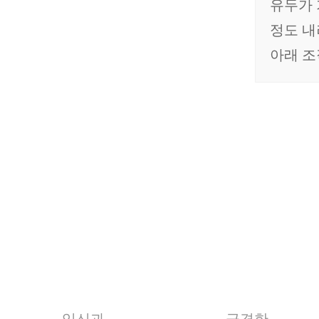
유두가 
정도 내
아래 조
임신과
급격한