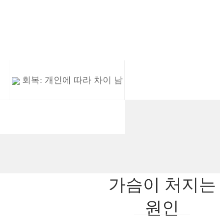
회복: 개인
에 따라
차
이 남
가슴이 처지는
원인
정상