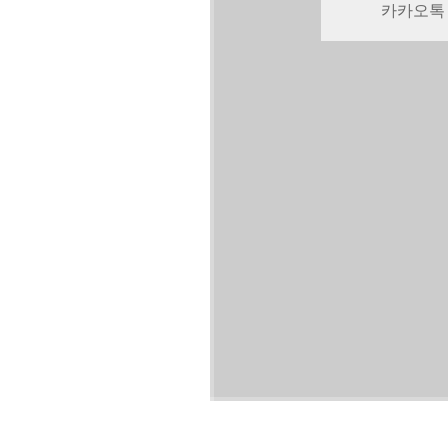
카카오톡
압구정본
판교점