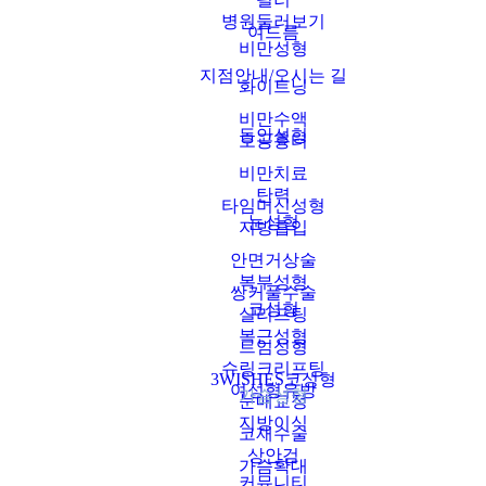
병원둘러보기
여드름
비만성형
지점안내/오시는 길
화이트닝
비만수액
동안성형
모공흉터
비만치료
탄력
타임머신성형
눈성형
지방흡입
안면거상술
복부성형
쌍커풀수술
코성형
실리프팅
복근성형
트임성형
슈링크리프팅
3WISHES코성형
여성형유방
가슴성형
눈매교정
지방이식
코재수술
상안검
가슴확대
커뮤니티