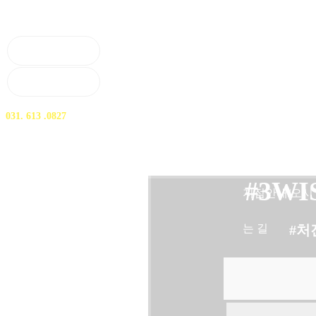
로그인
네트워크소개
회원가입
진료안내
대표전화
031. 613 .0827
의료진소개
병원둘러보기
#3WI
지점안내/오시
는 길
#처