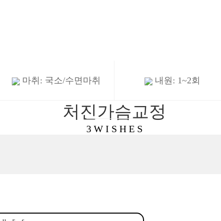
센터) →
CLOSE
마취: 국소/수면마취
내원: 1~2회
처진가슴교정
3 W I S H E S