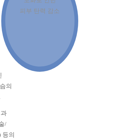
피부 탄력 감소
인
가슴의
.
직과
술/
 등의