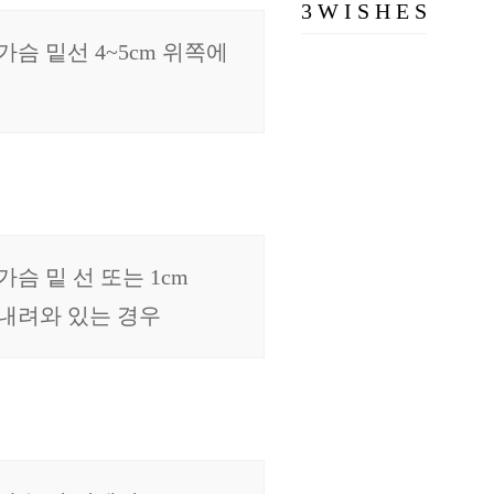
3 W I S H E S
가슴 밑선 4~5cm 위쪽에
A등급
가슴 밑 선 또는 1cm
내려와 있는 경우
B등급