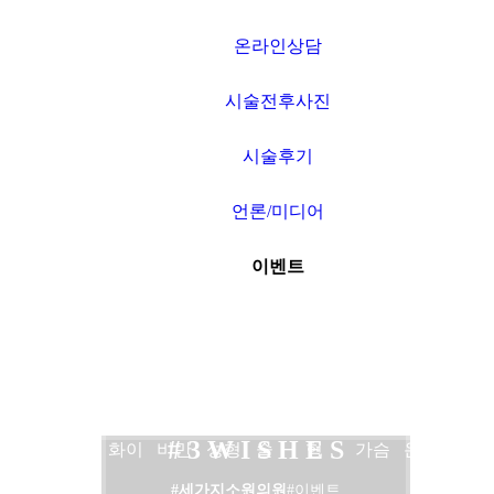
온라인상담
시술전후사진
시술후기
언론/미디어
이벤트
네트
보톡
여드
비만
타임
쌍커
3WISHES
가슴
공지
워크
스
름
수액
머신
풀수
코성
확대
사항
# 3 W I S H E S
소개
필러
화이
비만
성형
술
형
가슴
온라
#세가지소원의원
#이벤트