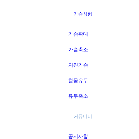
가슴성형
가슴확대
가슴축소
처진가슴
함몰유두
유두축소
커뮤니티
공지사항