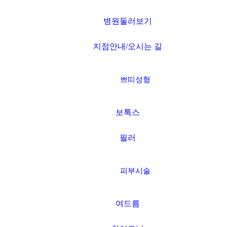
병원둘러보기
지점안내/오시는 길
쁘띠성형
보톡스
필러
피부시술
여드름