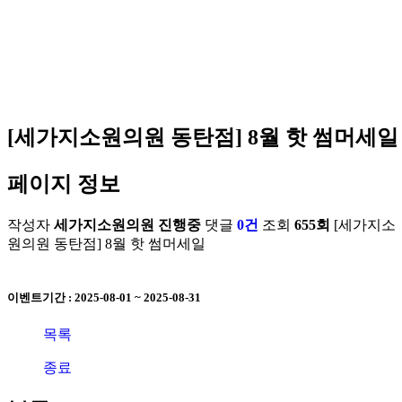
안내/
방
이식
어
오시
이벤
는 길
트
[세가지소원의원 동탄점] 8월 핫 썸머세일
페이지 정보
작성자
세가지소원의원
진행중
댓글
0건
조회
655회
[세가지소
원의원 동탄점] 8월 핫 썸머세일
이벤트기간 : 2025-08-01 ~ 2025-08-31
목록
종료