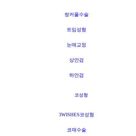
압구정본점 →
쌍커풀수술
광주점 →
트임성형
눈매교정
판교점 →
상안검
홍대점 →
하안검
신촌점(모발센터) →
코성형
CLOSE
3WISHES코성형
코재수술