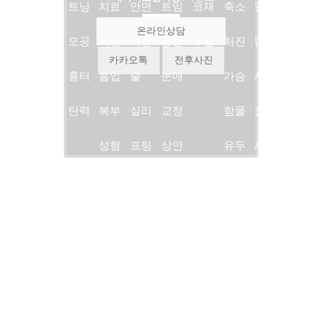
진료
트닝
치료
안면
트임
코재
축소
인상
온라인상담
안내
모공
지방
거상
성형
수술
처진
담
카카오톡
전후사진
의료
흉터
흡입
술
눈매
가슴
시술
진소
탄력
복부
실리
교정
함몰
전후
개
성형
프팅
상안
유두
사진
병원
복근
슈링
검
유두
시술
둘러
성형
크리
하안
축소
후기
보기
여성
프팅
검
언론/
지점
형유
지방
미디