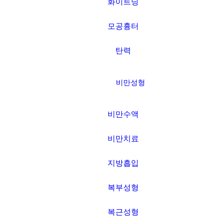
화이트닝
모공흉터
탄력
비만성형
비만수액
비만치료
지방흡입
복부성형
복근성형