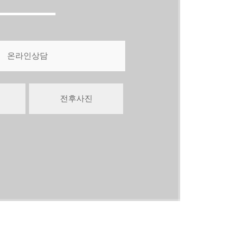
온라인상담
전후사진
세가지소원 네트워크
THREE WISHES NETWORK
점 →
광주점 →
→
신촌점(모발센터) →