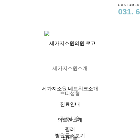
CUSTOMER
031. 
세가지소원소개
세가지소원 네트워크소개
쁘띠성형
진료안내
피부시술
의료진소개
필러
병원둘러보기
여드름