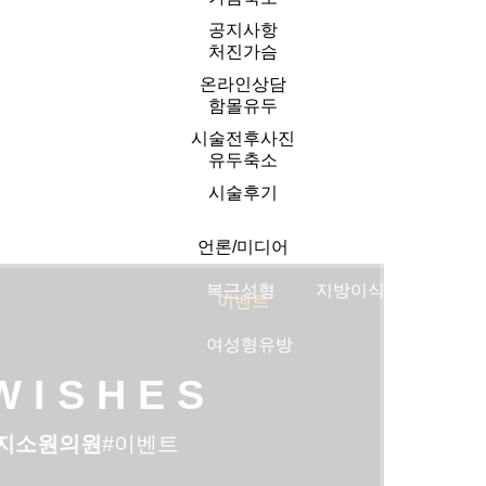
공지사항
처진가슴
보톡스
여드름
비만수액
타임머신성형
쌍커풀
온라인상담
함몰유두
필러
화이트닝
비만치료
안면거상술
트임성
시술전후사진
유두축소
모공흉터
지방흡입
실리프팅
눈매교
시술후기
탄력
복부성형
슈링크리프팅
상안검
언론/미디어
복근성형
지방이식
하안검
이벤트
여성형유방
W I S H E S
지소원의원
#이벤트