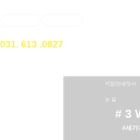
로그인
회원가입
네트워크소개
대표전화
진료안내
031. 613 .0827
의료진소개
병원둘러보기
지점안내/오시
는 길
# 3 
#세가