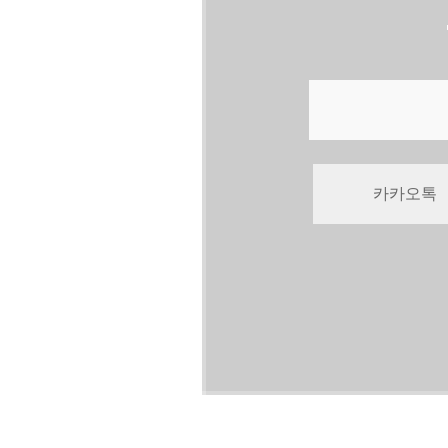
카카오톡
압구정본
홍대점 