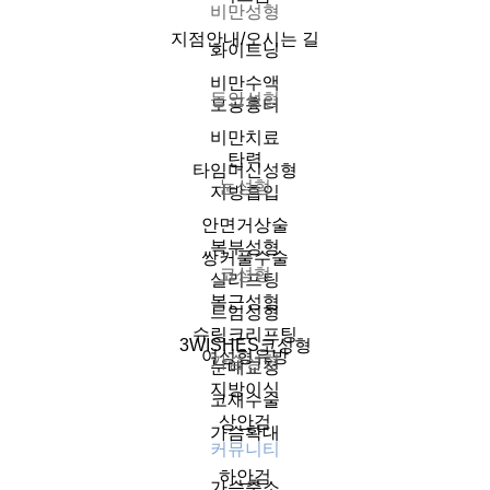
비만성형
지점안내/오시는 길
화이트닝
비만수액
동안성형
모공흉터
비만치료
탄력
타임머신성형
눈성형
지방흡입
안면거상술
복부성형
쌍커풀수술
코성형
실리프팅
복근성형
트임성형
슈링크리프팅
3WISHES코성형
여성형유방
가슴성형
눈매교정
지방이식
코재수술
상안검
가슴확대
커뮤니티
하안검
가슴축소