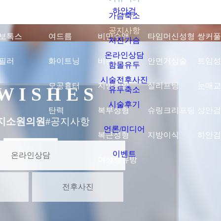
하안검
가슴축소
공지사항
보톡스
여드름
비만수액
타임머신성형
쌍커풀
처진가슴
온라인상담
세가지소원 네트워크
필러
화이트닝
비만치료
안면거상술
트임성
함몰유두
THREE WISHES NETWORK
시술전후사진
모공흉터
지방흡입
실리프팅
눈매교
 W I S H E S
유두축소
점 →
광주점 →
시술후기
탄력
복부성형
슈링크리프팅
상안검
지소원의원
#공지사항
언론/미디어
복근성형
지방이식
하안검
 →
홍대점 →
이벤트
온라인상담
여성형유방
센터) →
CLOSE
전후사진