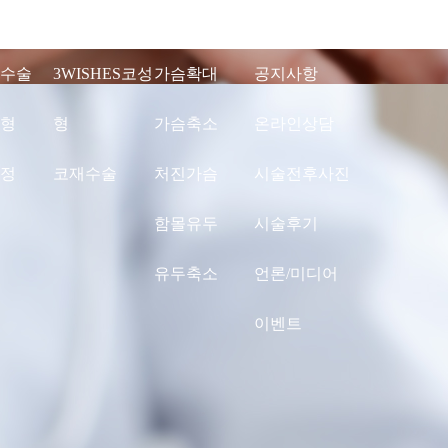
수술
3WISHES코성
가슴확대
공지사항
형
형
가슴축소
온라인상담
정
코재수술
처진가슴
시술전후사진
함몰유두
시술후기
유두축소
언론/미디어
이벤트