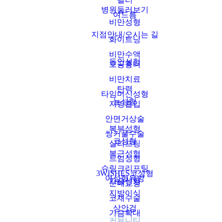
병원둘러보기
여드름
비만성형
지점안내/오시는 길
화이트닝
비만수액
동안성형
모공흉터
비만치료
탄력
타임머신성형
눈성형
지방흡입
안면거상술
복부성형
쌍커풀수술
코성형
실리프팅
복근성형
트임성형
슈링크리프팅
3WISHES코성형
여성형유방
가슴성형
눈매교정
지방이식
코재수술
상안검
가슴확대
커뮤니티