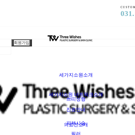
CUSTOM
031.
회원가입
세가지소원소개
세가지소원 네트워크소개
쁘띠성형
진료안내
피부시술
의료진소개
필러