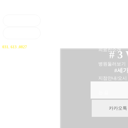
로그인
네트워크소개
회원가입
진료안내
대표전화
031. 613 .0827
의료진소개
# 3
병원둘러보기
#세
지점안내/오시
압구정본
는 길
판교점
카카오톡
신촌점(모발