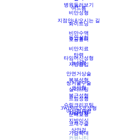
병원둘러보기
여드름
비만성형
지점안내/오시는 길
화이트닝
비만수액
동안성형
모공흉터
비만치료
탄력
타임머신성형
눈성형
지방흡입
안면거상술
복부성형
쌍커풀수술
코성형
실리프팅
복근성형
트임성형
슈링크리프팅
3WISHES코성형
여성형유방
가슴성형
눈매교정
지방이식
코재수술
상안검
가슴확대
커뮤니티