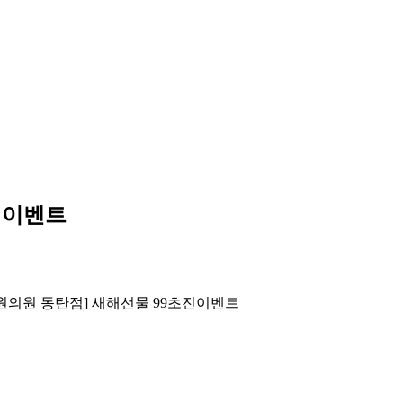
진이벤트
원의원 동탄점] 새해선물 99초진이벤트