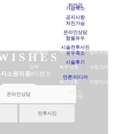
하안검
가슴축소
공지사항
보톡스
여드름
비만수액
타임머신성형
쌍커풀
처진가슴
온라인상담
필러
화이트닝
비만치료
안면거상술
트임성
함몰유두
시술전후사진
모공흉터
지방흡입
실리프팅
눈매교
유두축소
 W I S H E S
세가지소원 네트워크
시술후기
탄력
복부성형
슈링크리프팅
상안검
THREE WISHES NETWORK
가지소원의원
#이벤트
언론/미디어
복근성형
지방이식
하안검
점 →
광주점 →
이벤트
온라인상담
여성형유방
 →
홍대점 →
전후사진
센터) →
CLOSE